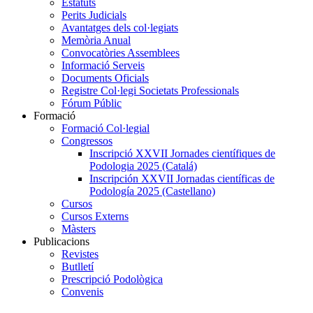
Estatuts
Perits Judicials
Avantatges dels col·legiats
Memòria Anual
Convocatòries Assemblees
Informació Serveis
Documents Oficials
Registre Col·legi Societats Professionals
Fórum Públic
Formació
Formació Col·legial
Congressos
Inscripció XXVII Jornades científiques de
Podologia 2025 (Catalá)
Inscripción XXVII Jornadas científicas de
Podología 2025 (Castellano)
Cursos
Cursos Externs
Màsters
Publicacions
Revistes
Butlletí
Prescripció Podològica
Convenis