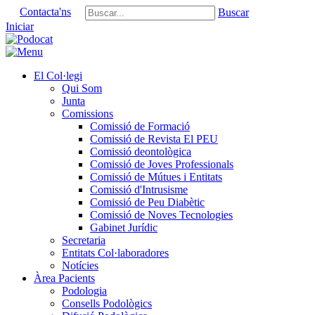
Contacta'ns
Buscar
Iniciar
El Col·legi
Qui Som
Junta
Comissions
Comissió de Formació
Comissió de Revista El PEU
Comissió deontològica
Comissió de Joves Professionals
Comissió de Mútues i Entitats
Comissió d'Intrusisme
Comissió de Peu Diabètic
Comissió de Noves Tecnologies
Gabinet Jurídic
Secretaria
Entitats Col·laboradores
Notícies
Àrea Pacients
Podologia
Consells Podològics