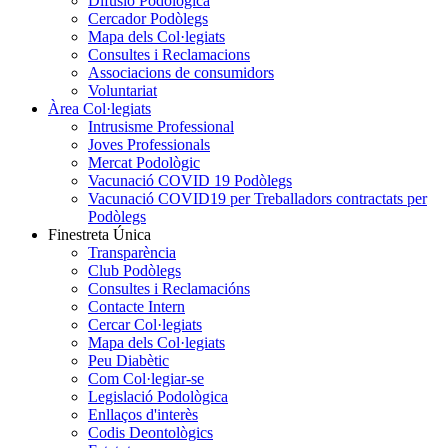
Difusió Podològica
Cercador Podòlegs
Mapa dels Col·legiats
Consultes i Reclamacions
Associacions de consumidors
Voluntariat
Àrea Col·legiats
Intrusisme Professional
Joves Professionals
Mercat Podològic
Vacunació COVID 19 Podòlegs
Vacunació COVID19 per Treballadors contractats per
Podòlegs
Finestreta Única
Transparència
Club Podòlegs
Consultes i Reclamacións
Contacte Intern
Cercar Col·legiats
Mapa dels Col·legiats
Peu Diabètic
Com Col·legiar-se
Legislació Podològica
Enllaços d'interès
Codis Deontològics