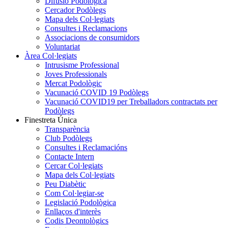
Difusió Podològica
Cercador Podòlegs
Mapa dels Col·legiats
Consultes i Reclamacions
Associacions de consumidors
Voluntariat
Àrea Col·legiats
Intrusisme Professional
Joves Professionals
Mercat Podològic
Vacunació COVID 19 Podòlegs
Vacunació COVID19 per Treballadors contractats per
Podòlegs
Finestreta Única
Transparència
Club Podòlegs
Consultes i Reclamacións
Contacte Intern
Cercar Col·legiats
Mapa dels Col·legiats
Peu Diabètic
Com Col·legiar-se
Legislació Podològica
Enllaços d'interès
Codis Deontològics