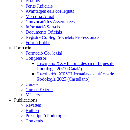
Estatuts
Perits Judicials
Avantatges dels col·legiats
Memòria Anual
Convocatòries Assemblees
Informació Serveis
Documents Oficials
Registre Col·legi Societats Professionals
Fórum Públic
Formació
Formació Col·legial
Congressos
Inscripció XXVII Jornades científiques de
Podologia 2025 (Catalá)
Inscripción XXVII Jornadas científicas de
Podología 2025 (Castellano)
Cursos
Cursos Externs
Màsters
Publicacions
Revistes
Butlletí
Prescripció Podològica
Convenis